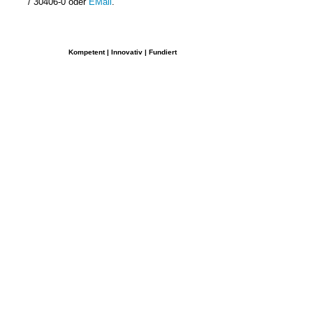
/ 30406-0 oder
EMail
.
Kompetent | Innovativ | Fundiert